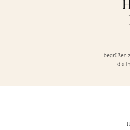
H
begrüßen zu
die I
U