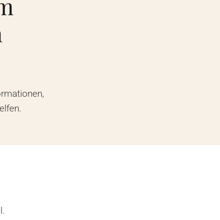
im
n
formationen,
elfen.
l.